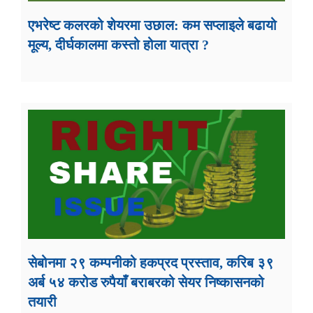
एभरेष्ट कलरको शेयरमा उछाल: कम सप्लाइले बढायो
मूल्य, दीर्घकालमा कस्तो होला यात्रा ?
सेबोनमा २९ कम्पनीको हकप्रद प्रस्ताव, करिब ३९
अर्ब ५४ करोड रुपैयाँ बराबरको सेयर निष्कासनको
तयारी