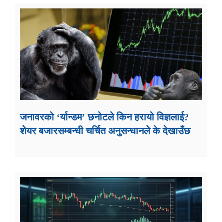
जनावरको ‘र्यान्डम’ छनोटले किन हरायो विज्ञलाई?
शेयर बजारसम्बन्धी चर्चित अनुसन्धानले के देखाउँछ