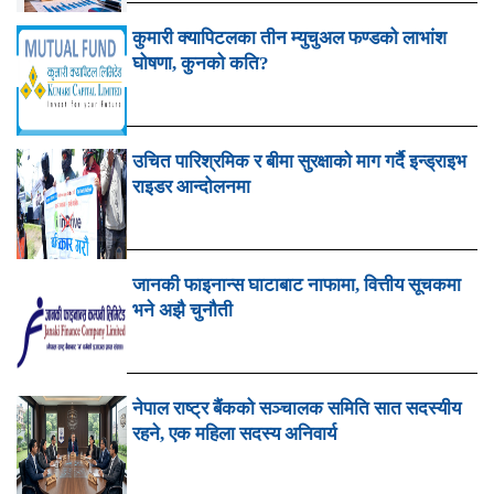
कुमारी क्यापिटलका तीन म्युचुअल फण्डको लाभांश
घोषणा, कुनको कति?
उचित पारिश्रमिक र बीमा सुरक्षाको माग गर्दै इन्ड्राइभ
राइडर आन्दोलनमा
जानकी फाइनान्स घाटाबाट नाफामा, वित्तीय सूचकमा
भने अझै चुनौती
नेपाल राष्ट्र बैंकको सञ्चालक समिति सात सदस्यीय
रहने, एक महिला सदस्य अनिवार्य