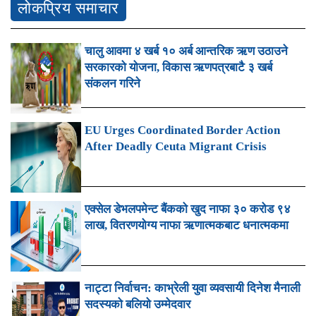
लोकप्रिय समाचार
चालु आवमा ४ खर्ब १० अर्ब आन्तरिक ऋण उठाउने
सरकारको योजना, विकास ऋणपत्रबाटै ३ खर्ब
संकलन गरिने
EU Urges Coordinated Border Action
After Deadly Ceuta Migrant Crisis
एक्सेल डेभलपमेन्ट बैंकको खुद नाफा ३० करोड ९४
लाख, वितरणयोग्य नाफा ऋणात्मकबाट धनात्मकमा
नाट्टा निर्वाचन: काभ्रेली युवा व्यवसायी दिनेश मैनाली
सदस्यको बलियो उम्मेदवार