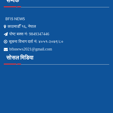
सम्पर्क
BFIS NEWS
काठमाडौँ १६, नेपाल
पोष्ट बक्स नंः 9849347446
सूचना विभाग दर्ता नं: ४०५१-२०७९/८०
bfisnews2021@gmail.com
सोसल मिडिया