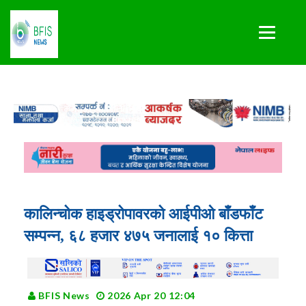
कालिन्चोक हाइड्रोपावरको आईपीओ बाँडफाँट
सम्पन्न, ६८ हजार ४७५ जनालाई १० कित्ता
BFIS News
2026 Apr 20 12:04