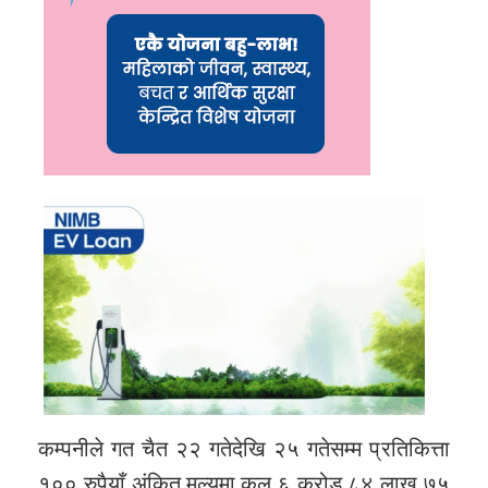
कम्पनीले गत चैत २२ गतेदेखि २५ गतेसम्म प्रतिकित्ता
१०० रुपैयाँ अंकित मूल्यमा कुल ६ करोड ८४ लाख ७५