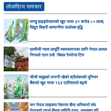
लोकप्रिय समाचार
माण्डु हाइड्रोपावरको खुद नाफा ३१ करोड ८५ लाख,
विद्युत बिक्री आम्दानीमा उल्लेख्य वृद्धि
एलपीजी ग्यास आपूर्ति व्यवस्थापनका लागि नेपाल आयल
निगमले गठन गर्‍यो ‘क्विक रेस्पोन्स टिम’
सीजी समूहको लगानी रहेको श्रीलंकाको युनियन
बैंकको खुद नाफा १३३ प्रतिशतले बढ्यो
सन नेपाल लाइफमा पेशागत बीमा अभिकर्ता संघ
नेपालको तदर्थ बीमक समिति गठन, अध्यक्षमा हरि