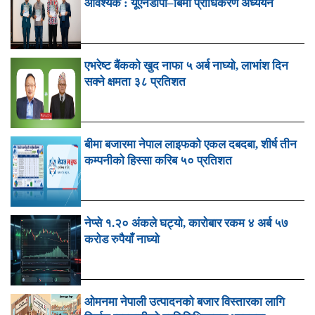
आवश्यक : यूएनडीपी–बिमा प्राधिकरण अध्ययन
एभरेष्ट बैंकको खुद नाफा ५ अर्ब नाघ्यो, लाभांश दिन
सक्ने क्षमता ३८ प्रतिशत
बीमा बजारमा नेपाल लाइफको एकल दबदबा, शीर्ष तीन
कम्पनीको हिस्सा करिब ५० प्रतिशत
नेप्से १.२० अंकले घट्यो, कारोबार रकम ४ अर्ब ५७
करोड रुपैयाँ नाघ्यो
ओमनमा नेपाली उत्पादनको बजार विस्तारका लागि