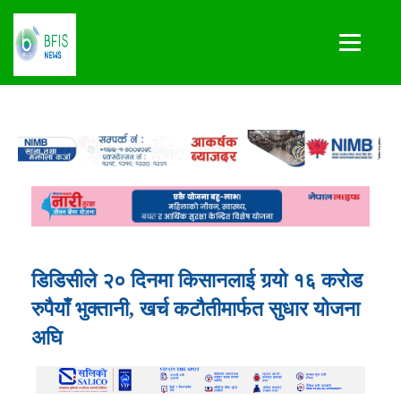
डिडिसीले २० दिनमा किसानलाई गर्‍यो १६ करोड
रुपैयाँ भुक्तानी, खर्च कटौतीमार्फत सुधार योजना
अघि