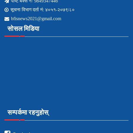
पोष्ट बक्स नंः 9849347446
सूचना विभाग दर्ता नं: ४०५१-२०७९/८०
bfisnews2021@gmail.com
सोसल मिडिया
सम्पर्कमा रहनुहोस्