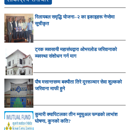
रिलायबल समृद्धि योजना–२ का इकाइहरू नेप्सेमा
सूचीकृत
ट्रक व्यवसायी महासंघद्वारा ओभरलोड जरिवानाको
व्यवस्था संशोधन गर्न माग
पौष मसान्तसम्म बक्यौता तिरे दूरसञ्चार सेवा शुल्कको
जरिवाना माफी हुने
कुमारी क्यापिटलका तीन म्युचुअल फण्डको लाभांश
घोषणा, कुनको कति?