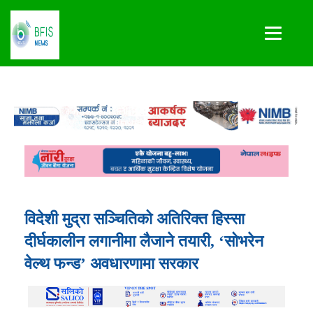
विदेशी मुद्रा सञ्चितिको अतिरिक्त हिस्सा
दीर्घकालीन लगानीमा लैजाने तयारी, ‘सोभरेन
वेल्थ फन्ड’ अवधारणामा सरकार