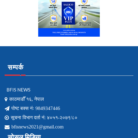
सम्पर्क
BFIS NEWS
काठमाडौँ १६, नेपाल
पोष्ट बक्स नंः 9849347446
सूचना विभाग दर्ता नं: ४०५१-२०७९/८०
bfisnews2021@gmail.com
सोसल मिडिया