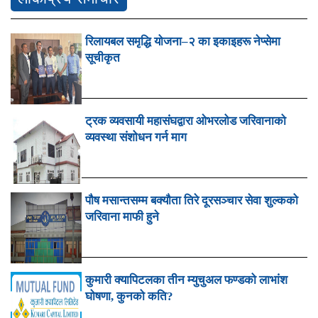
रिलायबल समृद्धि योजना–२ का इकाइहरू नेप्सेमा
सूचीकृत
ट्रक व्यवसायी महासंघद्वारा ओभरलोड जरिवानाको
व्यवस्था संशोधन गर्न माग
पौष मसान्तसम्म बक्यौता तिरे दूरसञ्चार सेवा शुल्कको
जरिवाना माफी हुने
कुमारी क्यापिटलका तीन म्युचुअल फण्डको लाभांश
घोषणा, कुनको कति?