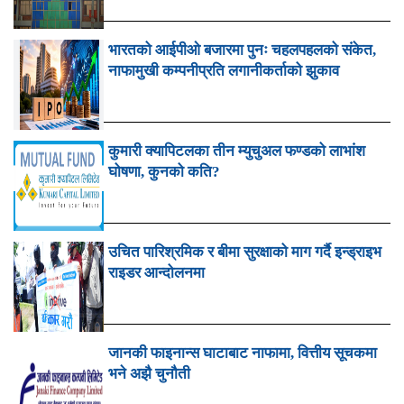
भारतको आईपीओ बजारमा पुनः चहलपहलको संकेत,
नाफामुखी कम्पनीप्रति लगानीकर्ताको झुकाव
कुमारी क्यापिटलका तीन म्युचुअल फण्डको लाभांश
घोषणा, कुनको कति?
उचित पारिश्रमिक र बीमा सुरक्षाको माग गर्दै इन्ड्राइभ
राइडर आन्दोलनमा
जानकी फाइनान्स घाटाबाट नाफामा, वित्तीय सूचकमा
भने अझै चुनौती