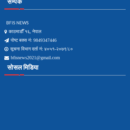
सम्पर्क
BFIS NEWS
काठमाडौँ १६, नेपाल
पोष्ट बक्स नंः 9849347446
सूचना विभाग दर्ता नं: ४०५१-२०७९/८०
bfisnews2021@gmail.com
सोसल मिडिया