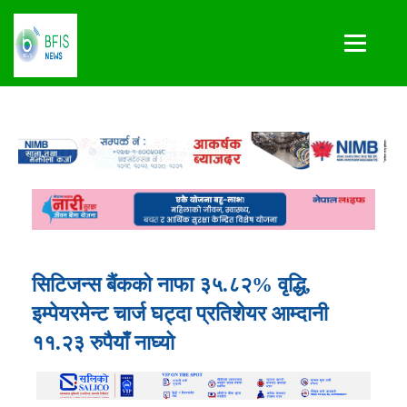
सिटिजन्स बैंकको नाफा ३५.८२% वृद्धि,
इम्पेयरमेन्ट चार्ज घट्दा प्रतिशेयर आम्दानी
११.२३ रुपैयाँ नाघ्यो