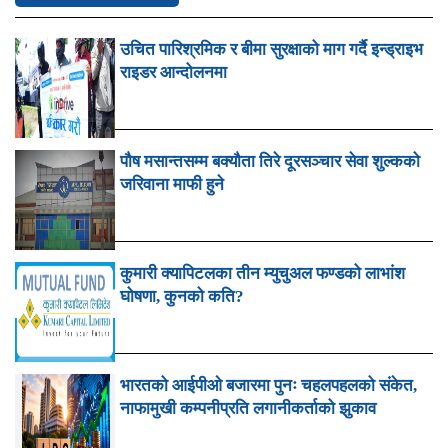
उचित पारिश्रमिक र बीमा सुरक्षाको माग गर्दै इन्ड्राइभ
राइडर आन्दोलनमा
पौष मसान्तसम्म बक्यौता तिरे दूरसञ्चार सेवा शुल्कको
जरिवाना माफी हुने
कुमारी क्यापिटलका तीन म्युचुअल फण्डको लाभांश
घोषणा, कुनको कति?
भारतको आईपीओ बजारमा पुनः चहलपहलको संकेत,
नाफामुखी कम्पनीप्रति लगानीकर्ताको झुकाव