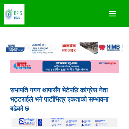
सभापति गगन थापासँग भेटेपछि कांग्रेस नेता
भट्टराईले भने पार्टीभित्र एकताको सम्भावना
बढेको छ