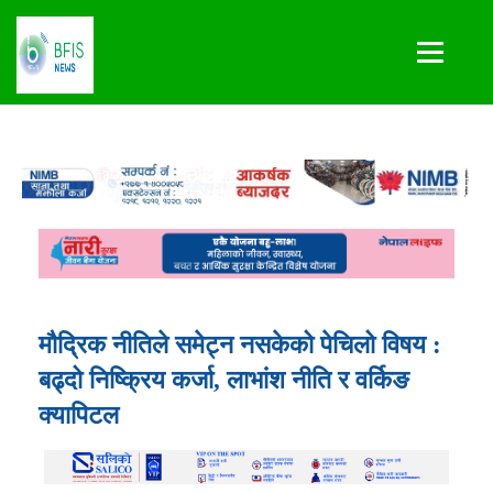
मौद्रिक नीतिले समेट्न नसकेको पेचिलो विषय :
बढ्दो निष्क्रिय कर्जा, लाभांश नीति र वर्किङ
क्यापिटल