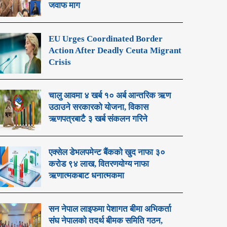
जवाफ माग
EU Urges Coordinated Border
Action After Deadly Ceuta Migrant
Crisis
चालु आवमा ४ खर्ब १० अर्ब आन्तरिक ऋण
उठाउने सरकारको योजना, विकास
ऋणपत्रबाटै ३ खर्ब संकलन गरिने
एक्सेल डेभलपमेन्ट बैंकको खुद नाफा ३०
करोड ९४ लाख, वितरणयोग्य नाफा
ऋणात्मकबाट धनात्मकमा
सन नेपाल लाइफमा पेशागत बीमा अभिकर्ता
संघ नेपालको तदर्थ बीमक समिति गठन,