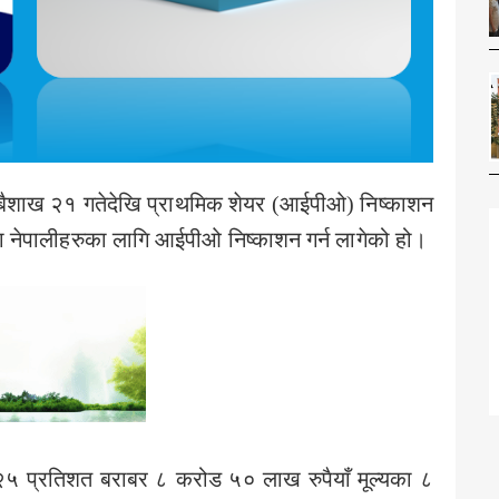
ेडले बैशाख २१ गतेदेखि प्राथमिक शेयर (आईपीओ) निष्काशन
का नेपालीहरुका लागि आईपीओ निष्काशन गर्न लागेको हो।
ो २५ प्रतिशत बराबर ८ करोड ५० लाख रुपैयाँ मूल्यका ८