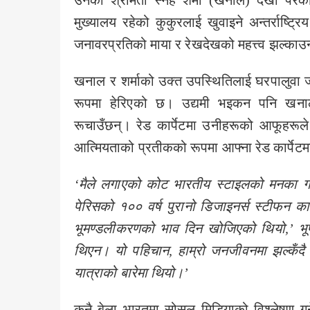
उनकी श्रीमती स्नेह शर्मा (खनाल) देखा परेक
मुख्यालय रहेको कुकुरलाई खुवाइने अन्तर्राष्ट्रिय
जनावरप्रतिको माया र रेखदेखको महत्त्व झल्का
खनाल र शर्माको उक्त उपस्थितिलाई घरपालुवा ज
रूपमा हेरिएको छ। उद्यमी भइकन पनि खनाल
रूचाउँछन्। रेड कार्पेटमा उनीहरूको आफूहरूले 
आत्मियताको प्रतीकको रूपमा आफ्ना रेड कार्पेटम
‘
मैले लगाएको कोट भारतीय स्टाइलको मनका ग
पेरिसको १०० वर्ष पुरानो डिजाइनर्स स्टीफन का
भूमण्डलीकरणको भाव दिन खोजिएको थियो
,’
भू
थिएन। यो पहिचान
,
हाम्रो जनजीवनमा झल्कँद
यात्राको बारेमा थियो।
’
कुनै बेला भारतमा सोसल मिडियाको विश्लेषण गर्