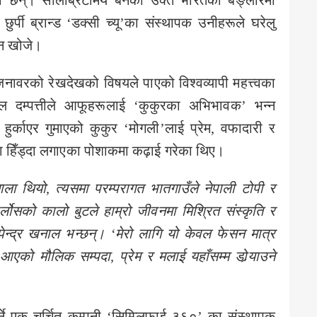
ा छन्। सेलिब्रिटीमय बनेको उक्त भारतको बैङ्लोरमा
 छुर्पी ब्रान्ड ‘डक्सी च्यू’का संस्थापक उनीहरूले घरेलु
उन खोजे।
नावरको रेखदेखको विषयले पाएको विश्वव्यापी महत्त्वका
 दम्पत्तीले आफूहरूलाई ‘कुकुरका अभिभावक’ भन्न
हुर्काएर गुमाएको कुकुर ‘मोगली’लाई प्रेम, वफादारी र
ा हिँड्दा लगाएका पोशाकमा कढ़ाई गरेका थिए।
ाला थियो
,
त्यसमा
परम्परागत भातगाउँले नेपाली टोपी र
र्लोसको कालो बुटले हाम्रो जीवनमा मिश्रित संस्कृति र
पेन्द्र खनाल भन्छन्।
‘
मेरो लागि यो केवल फेसन मात्र
ै आएको मौलिक सम्पदा
,
प्रेम र मलाई यहाँसम्म डोर्‍याउने
ने एक चर्चित् कम्पनी ‘सिम्प्लिफाई ३६०’ का संस्थापक