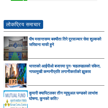
लोकप्रिय समाचार
पौष मसान्तसम्म बक्यौता तिरे दूरसञ्चार सेवा शुल्कको
जरिवाना माफी हुने
भारतको आईपीओ बजारमा पुनः चहलपहलको संकेत,
नाफामुखी कम्पनीप्रति लगानीकर्ताको झुकाव
कुमारी क्यापिटलका तीन म्युचुअल फण्डको लाभांश
घोषणा, कुनको कति?