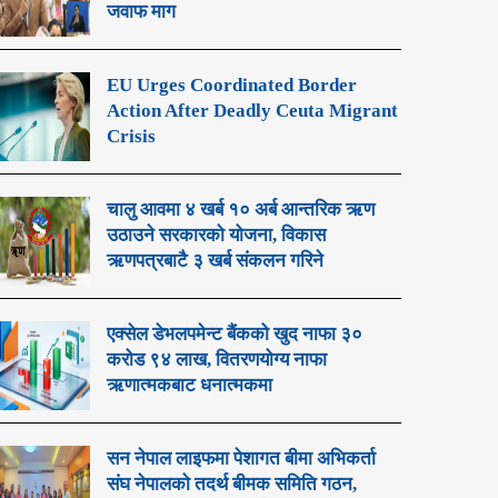
जवाफ माग
EU Urges Coordinated Border
Action After Deadly Ceuta Migrant
Crisis
चालु आवमा ४ खर्ब १० अर्ब आन्तरिक ऋण
उठाउने सरकारको योजना, विकास
ऋणपत्रबाटै ३ खर्ब संकलन गरिने
एक्सेल डेभलपमेन्ट बैंकको खुद नाफा ३०
करोड ९४ लाख, वितरणयोग्य नाफा
ऋणात्मकबाट धनात्मकमा
सन नेपाल लाइफमा पेशागत बीमा अभिकर्ता
संघ नेपालको तदर्थ बीमक समिति गठन,