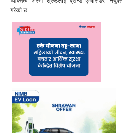
व्यक्तित्व अस्मी श्रेष्ठलाई ब्रान्ड एम्बासडर नियुक्त
गरेको छ।