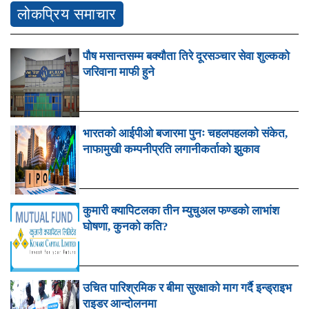
लोकप्रिय समाचार
पौष मसान्तसम्म बक्यौता तिरे दूरसञ्चार सेवा शुल्कको
जरिवाना माफी हुने
भारतको आईपीओ बजारमा पुनः चहलपहलको संकेत,
नाफामुखी कम्पनीप्रति लगानीकर्ताको झुकाव
कुमारी क्यापिटलका तीन म्युचुअल फण्डको लाभांश
घोषणा, कुनको कति?
उचित पारिश्रमिक र बीमा सुरक्षाको माग गर्दै इन्ड्राइभ
राइडर आन्दोलनमा