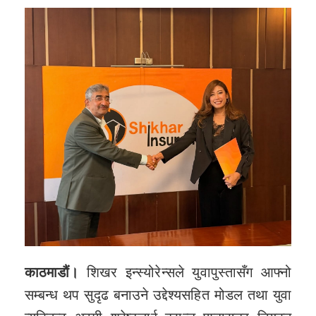
काठमाडौं।
शिखर इन्स्योरेन्सले युवापुस्तासँग आफ्नो
सम्बन्ध थप सुदृढ बनाउने उद्देश्यसहित मोडल तथा युवा