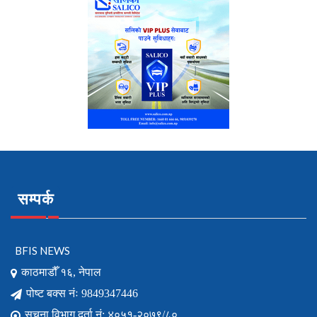
सम्पर्क
BFIS NEWS
काठमाडौँ १६, नेपाल
पोष्ट बक्स नंः 9849347446
सूचना विभाग दर्ता नं: ४०५१-२०७९/८०