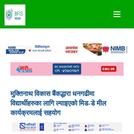
मुक्तिनाथ विकास बैंकद्धारा धनगढीमा
विद्यार्थीहरुका लागि ल्याइएको मिड-डे मील
कार्यक्रमलाई सहयोग