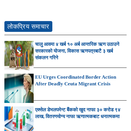
लोकप्रिय समाचार
चालु आवमा ४ खर्ब १० अर्ब आन्तरिक ऋण उठाउने
सरकारको योजना, विकास ऋणपत्रबाटै ३ खर्ब
संकलन गरिने
EU Urges Coordinated Border Action
After Deadly Ceuta Migrant Crisis
एक्सेल डेभलपमेन्ट बैंकको खुद नाफा ३० करोड ९४
लाख, वितरणयोग्य नाफा ऋणात्मकबाट धनात्मकमा