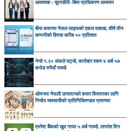
आवश्यक : यूएनडीपी–बिमा प्राधिकरण अध्ययन
बीमा बजारमा नेपाल लाइफको एकल दबदबा, शीर्ष तीन
कम्पनीको हिस्सा करिब ५० प्रतिशत
नेप्से १.२० अंकले घट्यो, कारोबार रकम ४ अर्ब ५७
करोड रुपैयाँ नाघ्यो
ओमनमा नेपाली उत्पादनको बजार विस्तारका लागि
निर्यात व्यवसायीको प्रतिनिधिमण्डल भ्रमणमा
एभरेष्ट बैंकको खुद नाफा ५ अर्ब नाघ्यो, लाभांश दिन