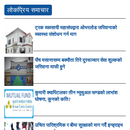
लोकप्रिय समाचार
ट्रक व्यवसायी महासंघद्वारा ओभरलोड जरिवानाको
व्यवस्था संशोधन गर्न माग
पौष मसान्तसम्म बक्यौता तिरे दूरसञ्चार सेवा शुल्कको
जरिवाना माफी हुने
कुमारी क्यापिटलका तीन म्युचुअल फण्डको लाभांश
घोषणा, कुनको कति?
उचित पारिश्रमिक र बीमा सुरक्षाको माग गर्दै इन्ड्राइभ