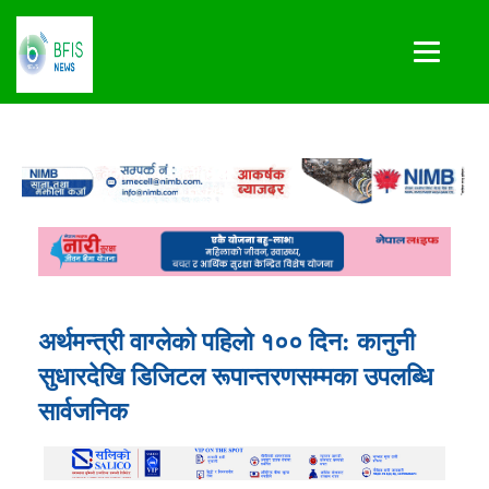
अर्थमन्त्री वाग्लेको पहिलो १०० दिन: कानुनी
सुधारदेखि डिजिटल रूपान्तरणसम्मका उपलब्धि
सार्वजनिक