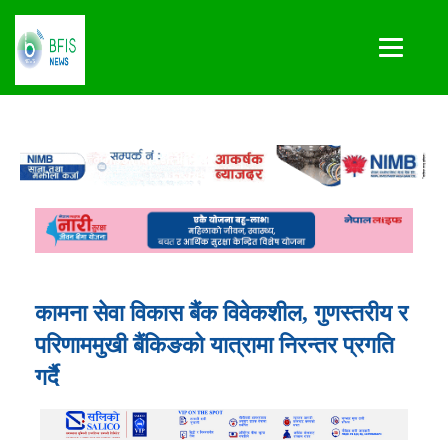
कामना सेवा विकास बैंक विवेकशील, गुणस्तरीय र
परिणाममुखी बैंकिङको यात्रामा निरन्तर प्रगति
गर्दै