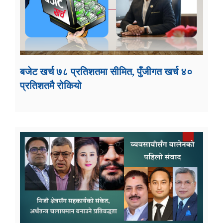
बजेट खर्च ७८ प्रतिशतमा सीमित, पुँजीगत खर्च ४०
प्रतिशतमै रोकियो